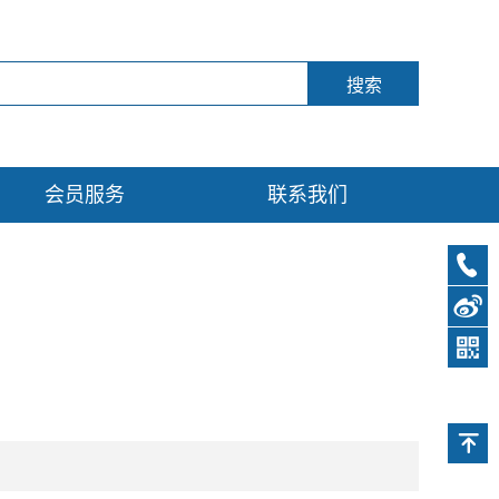
会员服务
联系我们
0571-
89761
新浪
微博
公众
号