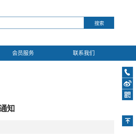
会员服务
联系我们
0571-
89761
新浪
微博
公众
通知
号