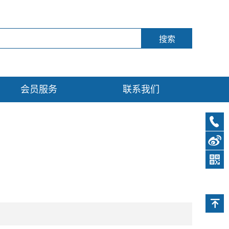
会员服务
联系我们
0571-
89761
新浪
微博
公众
号